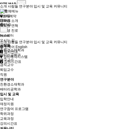
SITE MAP
소개
사람들
연구분야
입시 및 교육
커뮤니티
소개
인사말
장비예약
대학원 소개
SNS
ENG
대학원 연혁
졸업생 진로
뉴스레터
Home
오시는 길
소개
사람들
연구분야
입시 및 교육
커뮤니티
사람들
한국어
English
친환경소재학과
입시안내
배터리공학과
장비예약시스템
연구교수
강의시간표
겸직교수
퇴임교수
직원
연구분야
친환경소재학과
배터리공학과
입시 및 교육
입학안내
재정지원
연구참여 프로그램
학위과정
교육과정
강의시간표
커뮤니티