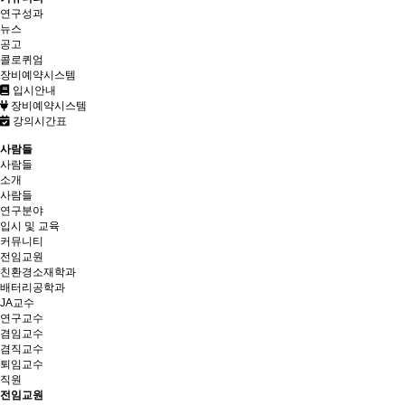
연구성과
뉴스
공고
콜로퀴엄
장비예약시스템
입시안내
장비예약시스템
강의시간표
사람들
사람들
소개
사람들
연구분야
입시 및 교육
커뮤니티
전임교원
친환경소재학과
배터리공학과
JA교수
연구교수
겸임교수
겸직교수
퇴임교수
직원
전임교원