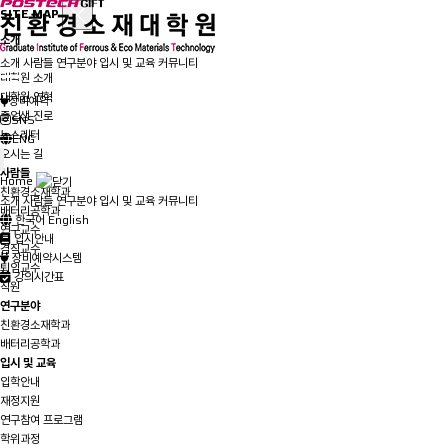
SITE MAP
소개
인사말
소개
사람들
연구분야
입시 및 교육
커뮤니티
대학원 소개
대학원 연혁
장비예약
졸업생 진로
SNS
뉴스레터
ENG
오시는 길
사람들
Home
친환경소재학과
소개
사람들
연구분야
입시 및 교육
커뮤니티
배터리공학과
한국어
English
연구교수
입시안내
겸직교수
장비예약시스템
퇴임교수
강의시간표
직원
연구분야
친환경소재학과
배터리공학과
입시 및 교육
입학안내
재정지원
연구참여 프로그램
학위과정