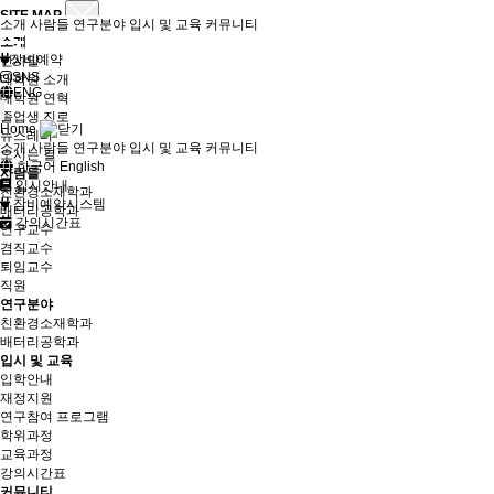
SITE MAP
소개
사람들
연구분야
입시 및 교육
커뮤니티
소개
장비예약
인사말
SNS
대학원 소개
ENG
대학원 연혁
졸업생 진로
Home
뉴스레터
소개
사람들
연구분야
입시 및 교육
커뮤니티
오시는 길
한국어
English
사람들
입시안내
친환경소재학과
장비예약시스템
배터리공학과
강의시간표
연구교수
겸직교수
퇴임교수
직원
연구분야
친환경소재학과
배터리공학과
입시 및 교육
입학안내
재정지원
연구참여 프로그램
학위과정
교육과정
강의시간표
커뮤니티