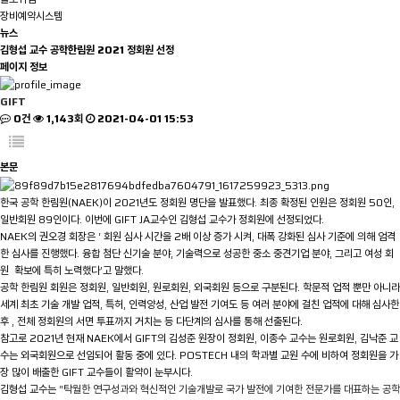
장비예약시스템
뉴스
김형섭 교수 공학한림원 2021 정회원 선정
페이지 정보
GIFT
0건
1,143회
2021-04-01 15:53
본문
한국 공학 한림원
(NAEK)
이
2021
년도 정회원 명단을 발표했다
.
최종 확정된 인원은 정회원
50
인
,
일반회원
89
인이다
.
이번에
GIFT JA
교수인 김형섭 교수가 정회원에 선정되었다
.
NAEK
의 권오경 회장은
‘
회원 심사 시간을
2
배 이상 증가 시켜
,
대폭 강화된 심사 기준에 의해 엄격
한 심사를 진행했다
.
융합 첨단 신기술 분야
,
기술력으로 성공한 중소 중견기업 분야
,
그리고 여성 회
원 확보에 특히 노력했다
’
고 말했다
.
공학 한림원 회원은 정회원
,
일반회원
,
원로회원
,
외국회원 등으로 구분된다
.
학문적 업적 뿐만 아니라
세계 최초 기술 개발 업적
,
특허
,
인력양성
,
산업 발전 기여도 등 여러 분야에 걸친 업적에 대해 심사한
후
,
전체 정회원의 서면 투표까지 거치는 등 다단계의 심사를 통해 선출된다
.
참고로
2021
년 현재
NAEK
에서
GIFT
의 김성준 원장이 정회원
,
이종수 교수는 원로회원
,
김낙준 교
수는 외국회원으로 선임되어 활동 중에 있다
. POSTECH
내의 학과별 교원 수에 비하여 정회원을 가
장 많이 배출한
GIFT
교수들이 활약이 눈부시다
.
김형섭 교수는
“
탁월한 연구성과와 혁신적인 기술개발로 국가 발전에 기여한 전문가를 대표하는 공학