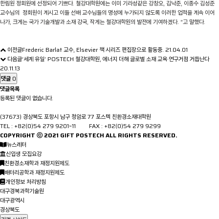
한림원 정회원에 선정되어 기쁘다
.
철강대학원에는 이미 기라성같은 강창오
,
김낙준
,
이종수 김성준
교수님의
정회원이 계시고 이들 선배 교수님들의 명성에 누가되지 않도록 이러한 업적을 계속 이어
나가
,
크게는 국가 기술개발과 소재 강국
,
작게는 철강대학원의 발전에 기여하겠다
. “
고 말했다
.
이전글
Frederic Barlat 교수, Elsevier 책 시리즈 편집장으로 활동중.
21.04.01
다음글
‘세계 유일’ POSTECH 철강대학원, 에너지 더해 글로벌 소재 교육‧연구거점 거듭난다
20.11.13
댓글
0
댓글목록
등록된 댓글이 없습니다.
(37673) 경상북도 포항시 남구 청암로 77 포스텍 친환경소재대학원
TEL : +82(0)54 279 9201~11 FAX : +82(0)54 279 9299
COPYRIGHT ⓒ 2021
GIFT
POSTECH ALL RIGHTS RESERVED.
뉴스레터
신입생 모집요강
친환경소재학과 재정지원제도
배터리공학과 재정지원제도
개인정보 처리방침
대구경북과학기술원
대구광역시
경상북도