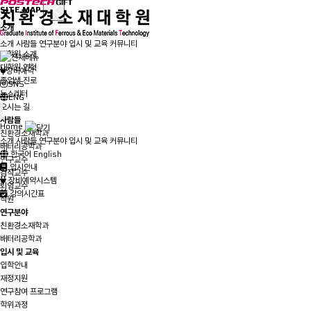
SITE MAP
소개
인사말
소개
사람들
연구분야
입시 및 교육
커뮤니티
대학원 소개
대학원 연혁
장비예약
졸업생 진로
SNS
뉴스레터
ENG
오시는 길
사람들
Home
친환경소재학과
소개
사람들
연구분야
입시 및 교육
커뮤니티
배터리공학과
한국어
English
연구교수
입시안내
겸직교수
장비예약시스템
퇴임교수
강의시간표
직원
연구분야
친환경소재학과
배터리공학과
입시 및 교육
입학안내
재정지원
연구참여 프로그램
학위과정