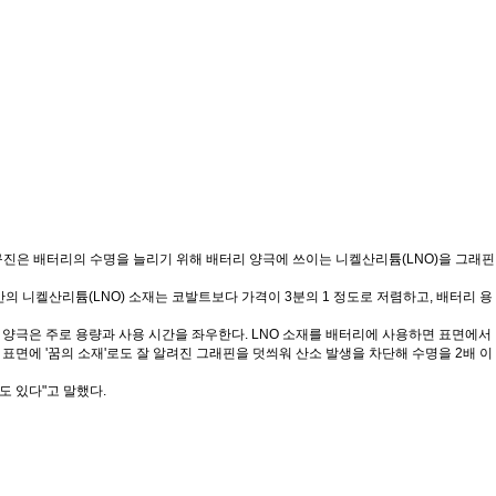
진은 배터리의 수명을 늘리기 위해 배터리 양극에 쓰이는 니켈산리튬
(LNO)
을 그래핀
반의 니켈산리튬
(LNO)
소재는 코발트보다 가격이
3
분의
1
정도로 저렴하고
,
배터리 용
,
양극은 주로 용량과 사용 시간을 좌우한다
. LNO
소재를 배터리에 사용하면 표면에서
 표면에
'
꿈의 소재
'
로도 잘 알려진 그래핀을 덧씌워 산소 발생을 차단해 수명을
2
배 이
도 있다
"
고 말했다
.