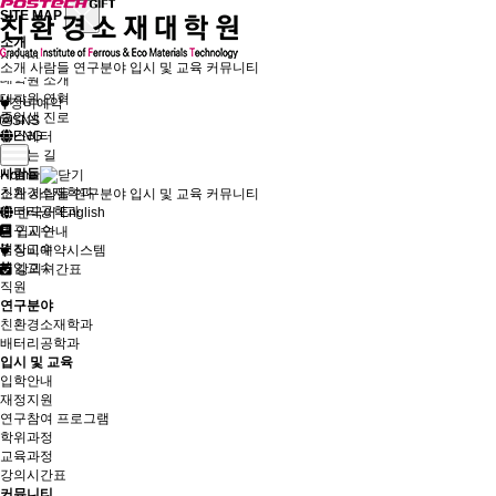
SITE MAP
소개
인사말
소개
사람들
연구분야
입시 및 교육
커뮤니티
대학원 소개
대학원 연혁
장비예약
졸업생 진로
SNS
뉴스레터
ENG
오시는 길
사람들
Home
친환경소재학과
소개
사람들
연구분야
입시 및 교육
커뮤니티
배터리공학과
한국어
English
연구교수
입시안내
겸직교수
장비예약시스템
퇴임교수
강의시간표
직원
연구분야
친환경소재학과
배터리공학과
입시 및 교육
입학안내
재정지원
연구참여 프로그램
학위과정
교육과정
강의시간표
커뮤니티