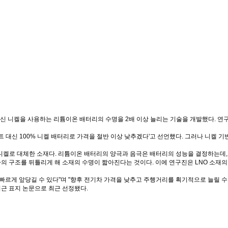
신 니켈을 사용하는 리튬이온 배터리의 수명을
2
배 이상 늘리는 기술을 개발했다
.
연구
트 대신
100%
니켈 배터리로 가격을 절반 이상 낮추겠다
'
고 선언했다
.
그러나 니켈 기
니켈로 대체한 소재다
.
리튬이온 배터리의 양극과 음극은 배터리의 성능을 결정하는데
의 구조를 뒤틀리게 해 소재의 수명이 짧아진다는 것이다
.
이에 연구진은
LNO
소재의
빠르게 앞당길 수 있다
"
며
"
향후 전기차 가격을 낮추고 주행거리를 획기적으로 늘릴 수
최근 표지 논문으로 최근 선정됐다
.