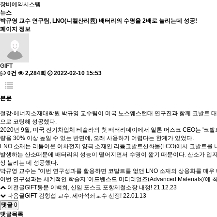
장비예약시스템
뉴스
박규영 교수 연구팀, LNO(니켈산리튬) 배터리의 수명을 2배로 늘리는데 성공!
페이지 정보
GIFT
0건
2,284회
2022-02-10 15:53
본문
철강
·
에너지소재대학원 박규영 교수팀이 미국 노스웨스턴대 연구진과 함께 코발트 대
으로 코팅해 성공했다
.
2020
년
9
월
,
미국 전기차업체 테슬라의 첫 배터리데이에서 일론 머스크
CEO
는
'
코발
량을
30%
이상 높일 수 있는 반면에
,
오래 사용하기 어렵다는 한계가 있었다
.
LNO
소재는 리튬이온 이차전지 양극 소재인 리튬코발트산화물
(LCO)
에서 코발트를 
발생하는 산소때문에 배터리의 성능이 떨어지면서 수명이 짧기 때문이다
.
산소가 입자
상 늘리는 데 성공했다
.
박규영 교수는
"
이번 연구성과를 활용하면 코발트를 없앤
LNO
소재의 상용화를 매우 
이번 연구성과는 세계적인 학술지
'
어드밴스드 머터리얼즈
(Advanced Materials)'
에 
이전글
GIFT동문 이백희, 신임 포스코 포항제철소장 내정!
21.12.23
다음글
GIFT 김형섭 교수, 세아석좌교수 선정!
22.01.13
댓글
0
댓글목록