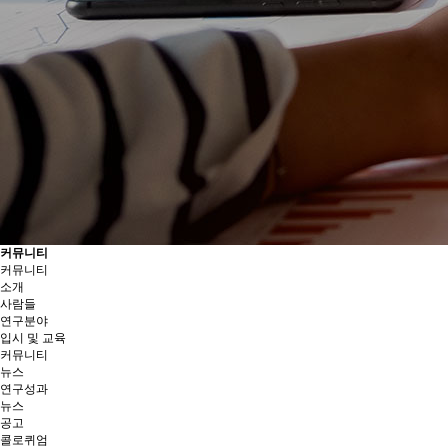
커뮤니티
커뮤니티
소개
사람들
연구분야
입시 및 교육
커뮤니티
뉴스
연구성과
뉴스
공고
콜로퀴엄