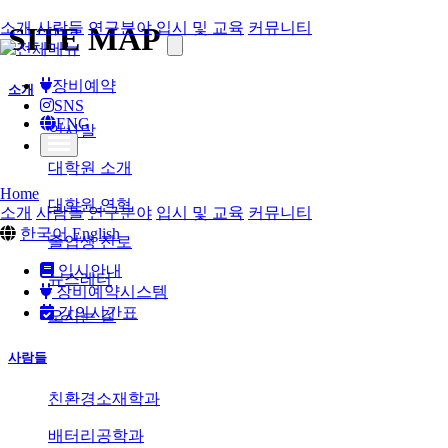
소개
사람들
연구분야
입시 및 교육
커뮤니티
SITE MAP
장비예약
소개
SNS
ENG
인사말
대학원 소개
Home
대학원 연혁
소개
사람들
연구분야
입시 및 교육
커뮤니티
한국어
English
졸업생 진로
입시안내
뉴스레터
장비예약시스템
강의시간표
오시는 길
사람들
친환경소재학과
배터리공학과