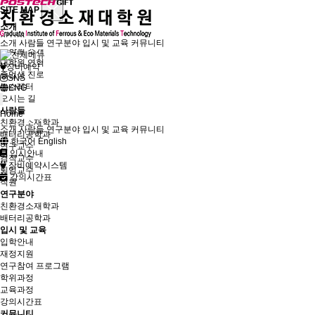
SITE MAP
소개
인사말
소개
사람들
연구분야
입시 및 교육
커뮤니티
대학원 소개
대학원 연혁
장비예약
졸업생 진로
SNS
뉴스레터
ENG
오시는 길
사람들
Home
친환경소재학과
소개
사람들
연구분야
입시 및 교육
커뮤니티
배터리공학과
한국어
English
연구교수
입시안내
겸직교수
장비예약시스템
퇴임교수
강의시간표
직원
연구분야
친환경소재학과
배터리공학과
입시 및 교육
입학안내
재정지원
연구참여 프로그램
학위과정
교육과정
강의시간표
커뮤니티