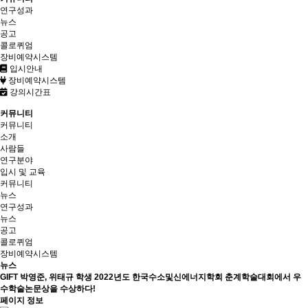
연구성과
뉴스
공고
콜로퀴엄
장비예약시스템
입시안내
장비예약시스템
강의시간표
커뮤니티
커뮤니티
소개
사람들
연구분야
입시 및 교육
커뮤니티
뉴스
연구성과
뉴스
공고
콜로퀴엄
장비예약시스템
뉴스
GIFT 박영준, 위태규 학생 2022년도 한국수소및신에너지학회 춘계학술대회에서 우
수학술논문상을 수상하다!
페이지 정보