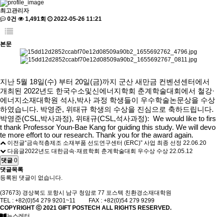
최고관리자
0건
1,491회
2022-05-26 11:21
본문
지난 5월 18일(수) 부터 20일(금)까지 군산 새만금 컨벤션센터에서
개최된 2022년도 한국수소및신에너지학회 춘계학술대회에서 철강·
에너지소재대학원 석사,박사 과정 학생들이 우수학술논문상을 수상
하였습니다. 박영준, 위태규 학생의 수상을 진심으로 축하드립니다. ​
박영준(CSL,박사과정), 위태규(CSL,석사과정): We would like to firs
t thank Professor Youn-Bae Kang for guiding this study. We will devo
te more effort to our research. Thank you for the award again. ​
이전글
“금속적층제조 소재부품 선도연구센터 (ERC)” 사업 최종 선정
22.06.20
다음글
2022년도 대한금속·재료학회 춘계학술대회 우수상 수상
22.05.12
댓글
0
댓글목록
등록된 댓글이 없습니다.
(37673) 경상북도 포항시 남구 청암로 77 포스텍 친환경소재대학원
TEL : +82(0)54 279 9201~11 FAX : +82(0)54 279 9299
COPYRIGHT ⓒ 2021
GIFT
POSTECH ALL RIGHTS RESERVED.
뉴스레터