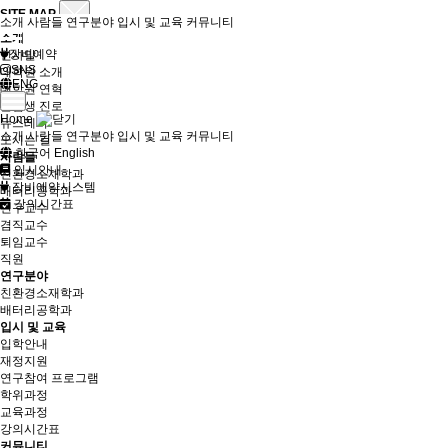
SITE MAP
소개
사람들
연구분야
입시 및 교육
커뮤니티
소개
장비예약
인사말
SNS
대학원 소개
ENG
대학원 연혁
졸업생 진로
Home
뉴스레터
소개
사람들
연구분야
입시 및 교육
커뮤니티
오시는 길
한국어
English
사람들
입시안내
친환경소재학과
장비예약시스템
배터리공학과
강의시간표
연구교수
겸직교수
퇴임교수
직원
연구분야
친환경소재학과
배터리공학과
입시 및 교육
입학안내
재정지원
연구참여 프로그램
학위과정
교육과정
강의시간표
커뮤니티