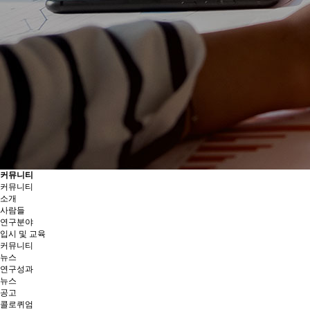
커뮤니티
커뮤니티
소개
사람들
연구분야
입시 및 교육
커뮤니티
뉴스
연구성과
뉴스
공고
콜로퀴엄