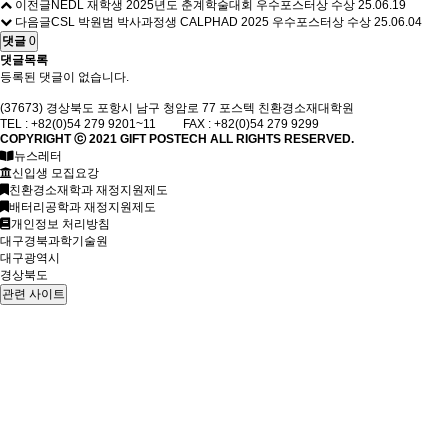
이전글
NEDL 재학생 2025년도 춘계학술대회 우수포스터상 수상
25.06.19
다음글
CSL 박원범 박사과정생 CALPHAD 2025 우수포스터상 수상
25.06.04
댓글
0
댓글목록
등록된 댓글이 없습니다.
(37673) 경상북도 포항시 남구 청암로 77 포스텍 친환경소재대학원
TEL : +82(0)54 279 9201~11 FAX : +82(0)54 279 9299
COPYRIGHT ⓒ 2021
GIFT
POSTECH ALL RIGHTS RESERVED.
뉴스레터
신입생 모집요강
친환경소재학과 재정지원제도
배터리공학과 재정지원제도
개인정보 처리방침
대구경북과학기술원
대구광역시
경상북도
관련 사이트