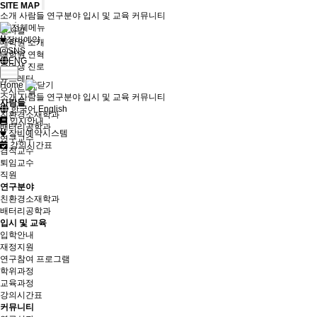
SITE MAP
소개
사람들
연구분야
입시 및 교육
커뮤니티
소개
인사말
장비예약
대학원 소개
SNS
대학원 연혁
ENG
졸업생 진로
뉴스레터
Home
오시는 길
소개
사람들
연구분야
입시 및 교육
커뮤니티
사람들
한국어
English
친환경소재학과
입시안내
배터리공학과
장비예약시스템
연구교수
강의시간표
겸직교수
퇴임교수
직원
연구분야
친환경소재학과
배터리공학과
입시 및 교육
입학안내
재정지원
연구참여 프로그램
학위과정
교육과정
강의시간표
커뮤니티