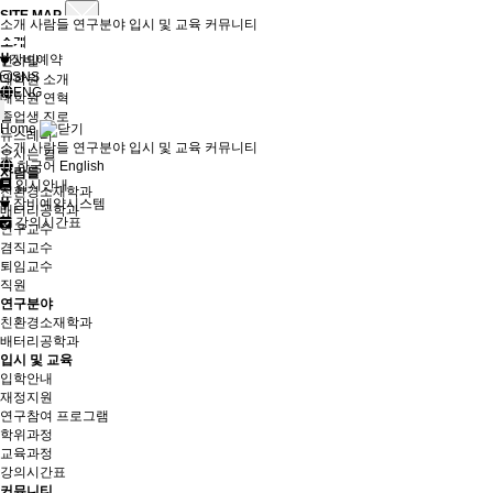
SITE MAP
소개
사람들
연구분야
입시 및 교육
커뮤니티
소개
장비예약
인사말
SNS
대학원 소개
ENG
대학원 연혁
졸업생 진로
Home
뉴스레터
소개
사람들
연구분야
입시 및 교육
커뮤니티
오시는 길
한국어
English
사람들
입시안내
친환경소재학과
장비예약시스템
배터리공학과
강의시간표
연구교수
겸직교수
퇴임교수
직원
연구분야
친환경소재학과
배터리공학과
입시 및 교육
입학안내
재정지원
연구참여 프로그램
학위과정
교육과정
강의시간표
커뮤니티