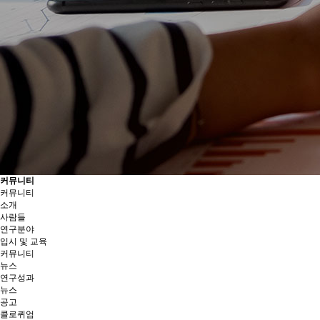
커뮤니티
커뮤니티
소개
사람들
연구분야
입시 및 교육
커뮤니티
뉴스
연구성과
뉴스
공고
콜로퀴엄