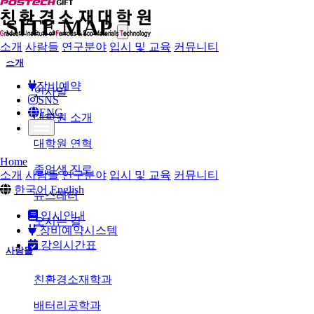
SITE MAP
소개
사람들
연구분야
입시 및 교육
커뮤니티
소개
장비예약
인사말
SNS
ENG
대학원 소개
대학원 연혁
Home
졸업생 진로
소개
사람들
연구분야
입시 및 교육
커뮤니티
한국어
English
뉴스레터
입시안내
오시는 길
장비예약시스템
강의시간표
사람들
친환경소재학과
배터리공학과