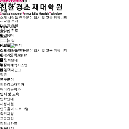
SITE MAP
소개
인사말
소개
사람들
연구분야
입시 및 교육
커뮤니티
대학원 소개
대학원 연혁
장비예약
졸업생 진로
SNS
뉴스레터
ENG
오시는 길
사람들
Home
친환경소재학과
소개
사람들
연구분야
입시 및 교육
커뮤니티
배터리공학과
한국어
English
연구교수
입시안내
겸직교수
장비예약시스템
퇴임교수
강의시간표
직원
연구분야
친환경소재학과
배터리공학과
입시 및 교육
입학안내
재정지원
연구참여 프로그램
학위과정
교육과정
강의시간표
커뮤니티