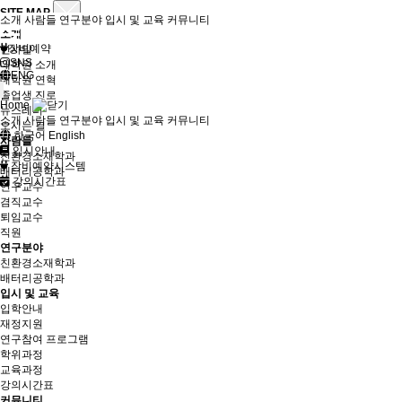
SITE MAP
소개
사람들
연구분야
입시 및 교육
커뮤니티
소개
장비예약
인사말
SNS
대학원 소개
ENG
대학원 연혁
졸업생 진로
Home
뉴스레터
소개
사람들
연구분야
입시 및 교육
커뮤니티
오시는 길
한국어
English
사람들
입시안내
친환경소재학과
장비예약시스템
배터리공학과
강의시간표
연구교수
겸직교수
퇴임교수
직원
연구분야
친환경소재학과
배터리공학과
입시 및 교육
입학안내
재정지원
연구참여 프로그램
학위과정
교육과정
강의시간표
커뮤니티