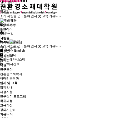
SITE MAP
소개
인사말
대학원 소개
소개
사람들
연구분야
입시 및 교육
커뮤니티
대학원 연혁
졸업생 진로
장비예약
뉴스레터
SNS
ENG
오시는 길
사람들
Home
친환경소재학과
소개
사람들
연구분야
입시 및 교육
커뮤니티
배터리공학과
한국어
English
연구교수
입시안내
겸직교수
장비예약시스템
퇴임교수
강의시간표
직원
연구분야
친환경소재학과
배터리공학과
입시 및 교육
입학안내
재정지원
연구참여 프로그램
학위과정
교육과정
강의시간표
커뮤니티