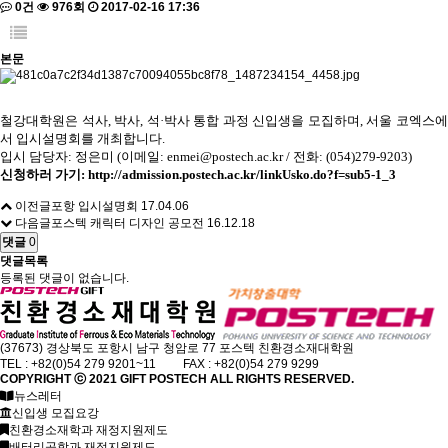
0건
976회
2017-02-16 17:36
본문
철강대학원은 석사
,
박사
,
석·박사 통합 과정 신입생을 모집하며
,
서울 코엑스
서 입시설명회를 개최합니다
.
입시 담당자
:
정은미
(
이메일
:
enmei@postech.ac.kr
/
전화
: (054)279-9203)
신청하러 가기
:
http://admission.postech.ac.kr/linkUsko.do?f=sub5-1_3
이전글
포항 입시설명회
17.04.06
다음글
포스텍 캐릭터 디자인 공모전
16.12.18
댓글
0
댓글목록
등록된 댓글이 없습니다.
(37673) 경상북도 포항시 남구 청암로 77 포스텍 친환경소재대학원
TEL : +82(0)54 279 9201~11 FAX : +82(0)54 279 9299
COPYRIGHT ⓒ 2021
GIFT
POSTECH ALL RIGHTS RESERVED.
뉴스레터
신입생 모집요강
친환경소재학과 재정지원제도
배터리공학과 재정지원제도