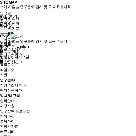
SITE MAP
소개
사람들
연구분야
입시 및 교육
커뮤니티
소개
인사말
장비예약
대학원 소개
SNS
대학원 연혁
ENG
졸업생 진로
뉴스레터
Home
오시는 길
소개
사람들
연구분야
입시 및 교육
커뮤니티
사람들
한국어
English
친환경소재학과
입시안내
배터리공학과
장비예약시스템
연구교수
강의시간표
겸직교수
퇴임교수
직원
연구분야
친환경소재학과
배터리공학과
입시 및 교육
입학안내
재정지원
연구참여 프로그램
학위과정
교육과정
강의시간표
커뮤니티