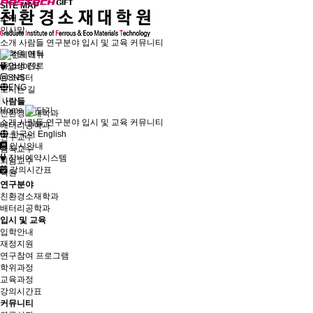
SITE MAP
소개
인사말
대학원 소개
소개
사람들
연구분야
입시 및 교육
커뮤니티
대학원 연혁
졸업생 진로
장비예약
뉴스레터
SNS
ENG
오시는 길
사람들
Home
친환경소재학과
소개
사람들
연구분야
입시 및 교육
커뮤니티
배터리공학과
한국어
English
연구교수
입시안내
겸직교수
장비예약시스템
퇴임교수
강의시간표
직원
연구분야
친환경소재학과
배터리공학과
입시 및 교육
입학안내
재정지원
연구참여 프로그램
학위과정
교육과정
강의시간표
커뮤니티