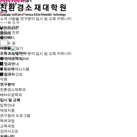
SITE MAP
소개
인사말
소개
사람들
연구분야
입시 및 교육
커뮤니티
대학원 소개
대학원 연혁
장비예약
졸업생 진로
SNS
뉴스레터
ENG
오시는 길
사람들
Home
친환경소재학과
소개
사람들
연구분야
입시 및 교육
커뮤니티
배터리공학과
한국어
English
연구교수
입시안내
겸직교수
장비예약시스템
퇴임교수
강의시간표
직원
연구분야
친환경소재학과
배터리공학과
입시 및 교육
입학안내
재정지원
연구참여 프로그램
학위과정
교육과정
강의시간표
커뮤니티