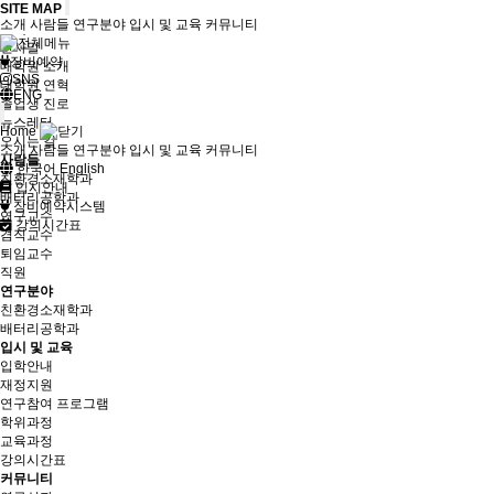
SITE MAP
소개
사람들
연구분야
입시 및 교육
커뮤니티
소개
인사말
장비예약
대학원 소개
SNS
대학원 연혁
ENG
졸업생 진로
뉴스레터
Home
오시는 길
소개
사람들
연구분야
입시 및 교육
커뮤니티
사람들
한국어
English
친환경소재학과
입시안내
배터리공학과
장비예약시스템
연구교수
강의시간표
겸직교수
퇴임교수
직원
연구분야
친환경소재학과
배터리공학과
입시 및 교육
입학안내
재정지원
연구참여 프로그램
학위과정
교육과정
강의시간표
커뮤니티