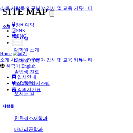
소개
사람들
연구분야
입시 및 교육
커뮤니티
SITE MAP
장비예약
소개
SNS
ENG
인사말
대학원 소개
Home
소개
사람들
연구분야
입시 및 교육
커뮤니티
대학원 연혁
한국어
English
졸업생 진로
입시안내
뉴스레터
장비예약시스템
강의시간표
오시는 길
사람들
친환경소재학과
배터리공학과