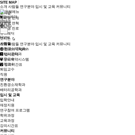
SITE MAP
소개
사람들
연구분야
입시 및 교육
커뮤니티
소개
인사말
장비예약
대학원 소개
SNS
대학원 연혁
ENG
졸업생 진로
뉴스레터
Home
오시는 길
사람들
소개
사람들
연구분야
입시 및 교육
커뮤니티
친환경소재학과
한국어
English
배터리공학과
입시안내
연구교수
장비예약시스템
겸직교수
강의시간표
퇴임교수
직원
연구분야
친환경소재학과
배터리공학과
입시 및 교육
입학안내
재정지원
연구참여 프로그램
학위과정
교육과정
강의시간표
커뮤니티