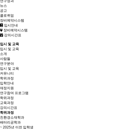
연구성과
뉴스
공고
콜로퀴엄
장비예약시스템
입시안내
장비예약시스템
강의시간표
입시 및 교육
입시 및 교육
소개
사람들
연구분야
입시 및 교육
커뮤니티
학위과정
입학안내
재정지원
연구참여 프로그램
학위과정
교육과정
강의시간표
학위과정
친환경소재학과
배터리공학과
~ 2025년 이전 입학생