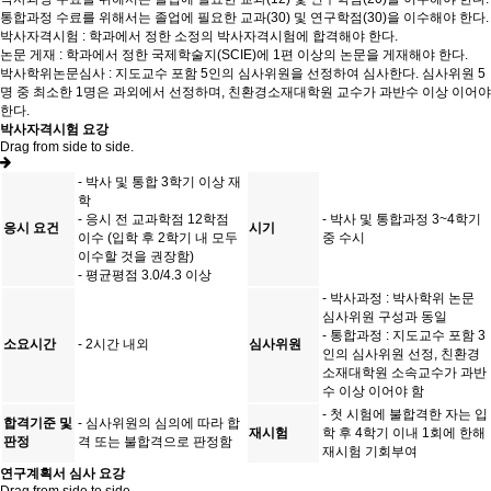
통합과정 수료를 위해서는 졸업에 필요한 교과(30) 및 연구학점(30)을 이수해야 한다.
박사자격시험 : 학과에서 정한 소정의 박사자격시험에 합격해야 한다.
논문 게재 : 학과에서 정한 국제학술지(SCIE)에 1편 이상의 논문을 게재해야 한다.
박사학위논문심사 : 지도교수 포함 5인의 심사위원을 선정하여 심사한다. 심사위원 5
명 중 최소한 1명은 과외에서 선정하며, 친환경소재대학원 교수가 과반수 이상 이어야
한다.
박사자격시험 요강
Drag from side to side.
- 박사 및 통합 3학기 이상 재
학
- 응시 전 교과학점 12학점
- 박사 및 통합과정 3~4학기
응시 요건
시기
이수 (입학 후 2학기 내 모두
중 수시
이수할 것을 권장함)
- 평균평점 3.0/4.3 이상
- 박사과정 : 박사학위 논문
심사위원 구성과 동일
- 통합과정 : 지도교수 포함 3
소요시간
- 2시간 내외
심사위원
인의 심사위원 선정, 친환경
소재대학원 소속교수가 과반
수 이상 이어야 함
- 첫 시험에 불합격한 자는 입
합격기준 및
- 심사위원의 심의에 따라 합
재시험
학 후 4학기 이내 1회에 한해
판정
격 또는 불합격으로 판정함
재시험 기회부여
연구계획서 심사 요강