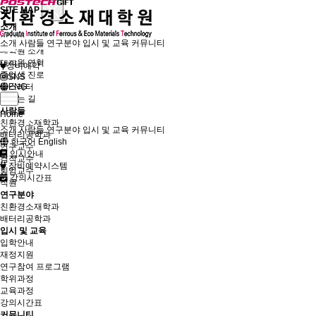
SITE MAP
소개
인사말
소개
사람들
연구분야
입시 및 교육
커뮤니티
대학원 소개
대학원 연혁
장비예약
졸업생 진로
SNS
뉴스레터
ENG
오시는 길
사람들
Home
친환경소재학과
소개
사람들
연구분야
입시 및 교육
커뮤니티
배터리공학과
한국어
English
연구교수
입시안내
겸직교수
장비예약시스템
퇴임교수
강의시간표
직원
연구분야
친환경소재학과
배터리공학과
입시 및 교육
입학안내
재정지원
연구참여 프로그램
학위과정
교육과정
강의시간표
커뮤니티