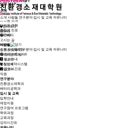
SITE MAP
소개
인사말
소개
사람들
연구분야
입시 및 교육
커뮤니티
대학원 소개
대학원 연혁
장비예약
졸업생 진로
SNS
뉴스레터
ENG
오시는 길
Home
사람들
소개
사람들
연구분야
입시 및 교육
커뮤니티
친환경소재학과
한국어
English
배터리공학과
입시안내
연구교수
장비예약시스템
겸직교수
강의시간표
퇴임교수
직원
연구분야
친환경소재학과
배터리공학과
입시 및 교육
입학안내
재정지원
연구참여 프로그램
학위과정
교육과정
강의시간표
커뮤니티