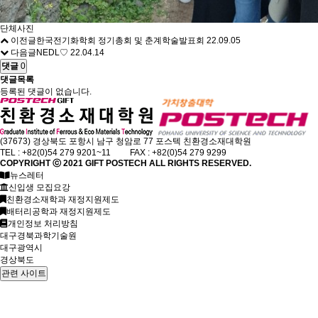
단체사진
이전글
한국전기화학회 정기총회 및 춘계학술발표회
22.09.05
다음글
NEDL♡
22.04.14
댓글
0
댓글목록
등록된 댓글이 없습니다.
(37673) 경상북도 포항시 남구 청암로 77 포스텍 친환경소재대학원
TEL : +82(0)54 279 9201~11 FAX : +82(0)54 279 9299
COPYRIGHT ⓒ 2021
GIFT
POSTECH ALL RIGHTS RESERVED.
뉴스레터
신입생 모집요강
친환경소재학과 재정지원제도
배터리공학과 재정지원제도
개인정보 처리방침
대구경북과학기술원
대구광역시
경상북도
관련 사이트