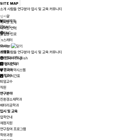
SITE MAP
소개
사람들
연구분야
입시 및 교육
커뮤니티
소개
인사말
장비예약
대학원 소개
SNS
대학원 연혁
ENG
졸업생 진로
뉴스레터
오시는 길
Home
사람들
소개
사람들
연구분야
입시 및 교육
커뮤니티
친환경소재학과
한국어
English
배터리공학과
입시안내
연구교수
장비예약시스템
겸직교수
강의시간표
퇴임교수
직원
연구분야
친환경소재학과
배터리공학과
입시 및 교육
입학안내
재정지원
연구참여 프로그램
학위과정