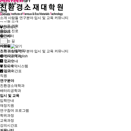
SITE MAP
소개
인사말
소개
사람들
연구분야
입시 및 교육
커뮤니티
대학원 소개
대학원 연혁
장비예약
졸업생 진로
SNS
뉴스레터
ENG
오시는 길
사람들
Home
친환경소재학과
소개
사람들
연구분야
입시 및 교육
커뮤니티
배터리공학과
한국어
English
연구교수
입시안내
겸직교수
장비예약시스템
퇴임교수
강의시간표
직원
연구분야
친환경소재학과
배터리공학과
입시 및 교육
입학안내
재정지원
연구참여 프로그램
학위과정
교육과정
강의시간표
커뮤니티