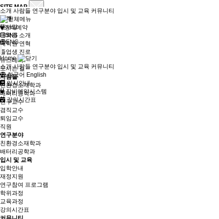
SITE MAP
소개
사람들
연구분야
입시 및 교육
커뮤니티
소개
인사말
장비예약
대학원 소개
SNS
ENG
대학원 연혁
졸업생 진로
Home
뉴스레터
소개
사람들
연구분야
입시 및 교육
커뮤니티
오시는 길
한국어
English
사람들
입시안내
친환경소재학과
장비예약시스템
배터리공학과
강의시간표
연구교수
겸직교수
퇴임교수
직원
연구분야
친환경소재학과
배터리공학과
입시 및 교육
입학안내
재정지원
연구참여 프로그램
학위과정
교육과정
강의시간표
커뮤니티