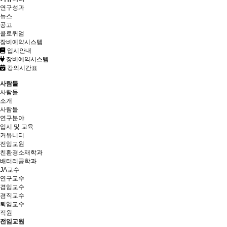
연구성과
뉴스
공고
콜로퀴엄
장비예약시스템
입시안내
장비예약시스템
강의시간표
사람들
사람들
소개
사람들
연구분야
입시 및 교육
커뮤니티
전임교원
친환경소재학과
배터리공학과
JA교수
연구교수
겸임교수
겸직교수
퇴임교수
직원
전임교원