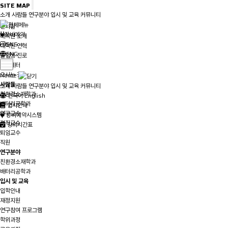
SITE MAP
소개
사람들
연구분야
입시 및 교육
커뮤니티
소개
인사말
장비예약
대학원 소개
SNS
대학원 연혁
ENG
졸업생 진로
뉴스레터
오시는 길
Home
사람들
소개
사람들
연구분야
입시 및 교육
커뮤니티
친환경소재학과
한국어
English
배터리공학과
입시안내
연구교수
장비예약시스템
겸직교수
강의시간표
퇴임교수
직원
연구분야
친환경소재학과
배터리공학과
입시 및 교육
입학안내
재정지원
연구참여 프로그램
학위과정