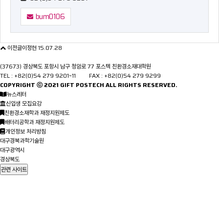
bum0106
이전글
이정현
15.07.28
(37673) 경상북도 포항시 남구 청암로 77 포스텍 친환경소재대학원
TEL : +82(0)54 279 9201~11 FAX : +82(0)54 279 9299
COPYRIGHT ⓒ 2021
GIFT
POSTECH ALL RIGHTS RESERVED.
뉴스레터
신입생 모집요강
친환경소재학과 재정지원제도
배터리공학과 재정지원제도
개인정보 처리방침
대구경북과학기술원
대구광역시
경상북도
관련 사이트