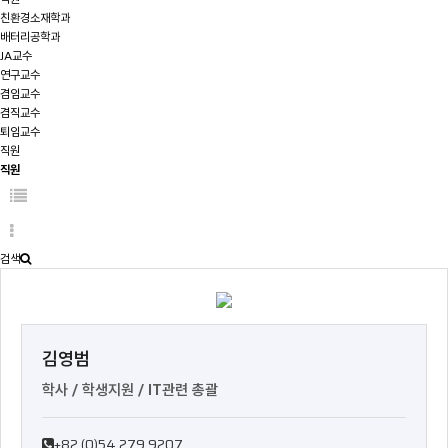
친환경소재학과
배터리공학과
JA교수
연구교수
겸임교수
겸직교수
퇴임교수
직원
직원
검색
김영범
학사 / 학생지원 / IT관련 총괄
+82 (0)54 279 9207