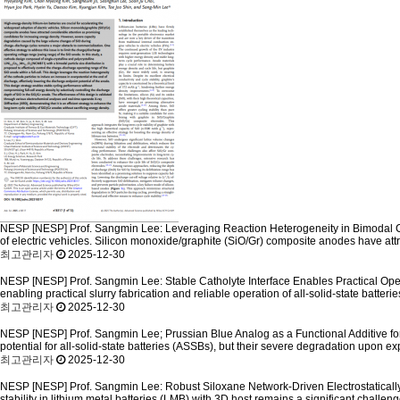
NESP
[NESP] Prof. Sangmin Lee: Leveraging Reaction Heterogeneity in Bimodal C
of electric vehicles. Silicon monoxide/graphite (SiO/Gr) composite anodes have attr
최고관리자
2025-12-30
NESP
[NESP] Prof. Sangmin Lee: Stable Catholyte Interface Enables Practical Oper
enabling practical slurry fabrication and reliable operation of all-solid-state batter
최고관리자
2025-12-30
NESP
[NESP] Prof. Sangmin Lee; Prussian Blue Analog as a Functional Additive for 
potential for all-solid-state batteries (ASSBs), but their severe degradation upon exp
최고관리자
2025-12-30
NESP
[NESP] Prof. Sangmin Lee: Robust Siloxane Network-Driven Electrostatica
stability in lithium metal batteries (LMB) with 3D host remains a significant chall