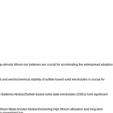
-density lithium-ion batteries are crucial for accelerating the widespread adoption
and electrochemical stability of sulfide-based solid electrolytes is crucial for
e Batteries
AbstractSulfide-based solid-state electrolytes (SSEs) hold significant
Lithium Metal Anodes
AbstractAchieving high lithium utilization and long-term
ano-assembled har..