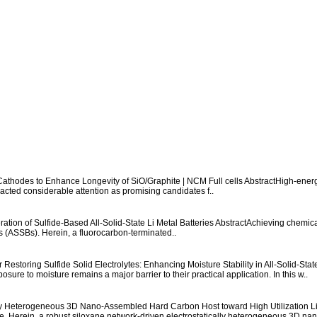
athodes to Enhance Longevity of SiO/Graphite | NCM Full cells
AbstractHigh-energy
acted considerable attention as promising candidates f..
ation of Sulfide-Based All-Solid-State Li Metal Batteries
AbstractAchieving chemical 
ies (ASSBs). Herein, a fluorocarbon-terminated..
Restoring Sulfide Solid Electrolytes: Enhancing Moisture Stability in All-Solid-Stat
osure to moisture remains a major barrier to their practical application. In this w..
lly Heterogeneous 3D Nano-Assembled Hard Carbon Host toward High Utilization 
enge. Herein, a robust siloxane network-driven electrostatically heterogeneous 3D n