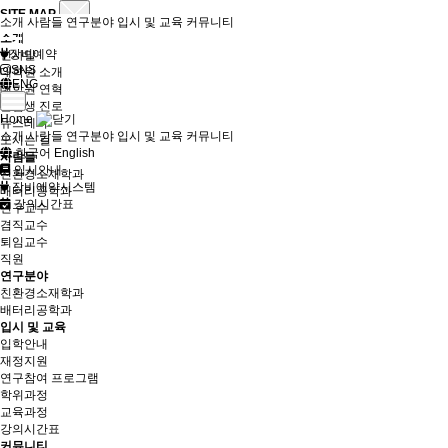
SITE MAP
소개
사람들
연구분야
입시 및 교육
커뮤니티
소개
장비예약
인사말
SNS
대학원 소개
ENG
대학원 연혁
졸업생 진로
Home
뉴스레터
소개
사람들
연구분야
입시 및 교육
커뮤니티
오시는 길
한국어
English
사람들
입시안내
친환경소재학과
장비예약시스템
배터리공학과
강의시간표
연구교수
겸직교수
퇴임교수
직원
연구분야
친환경소재학과
배터리공학과
입시 및 교육
입학안내
재정지원
연구참여 프로그램
학위과정
교육과정
강의시간표
커뮤니티