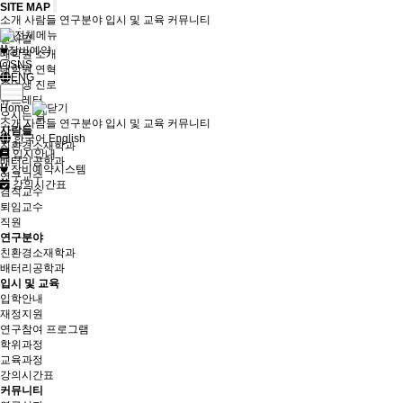
SITE MAP
소개
사람들
연구분야
입시 및 교육
커뮤니티
소개
인사말
장비예약
대학원 소개
SNS
대학원 연혁
ENG
졸업생 진로
뉴스레터
Home
오시는 길
소개
사람들
연구분야
입시 및 교육
커뮤니티
사람들
한국어
English
친환경소재학과
입시안내
배터리공학과
장비예약시스템
연구교수
강의시간표
겸직교수
퇴임교수
직원
연구분야
친환경소재학과
배터리공학과
입시 및 교육
입학안내
재정지원
연구참여 프로그램
학위과정
교육과정
강의시간표
커뮤니티