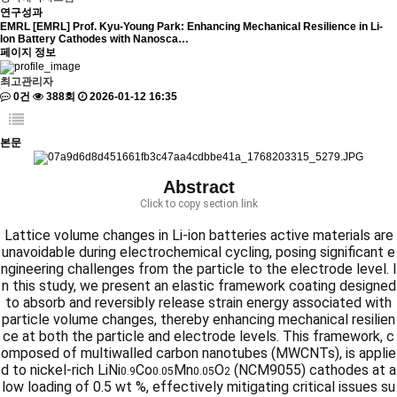
연구성과
EMRL
[EMRL] Prof. Kyu-Young Park: Enhancing Mechanical Resilience in Li-
Ion Battery Cathodes with Nanosca…
페이지 정보
최고관리자
0건
388회
2026-01-12 16:35
본문
Abstract
Click to copy section link
Lattice volume changes in Li-ion batteries active materials are
unavoidable during electrochemical cycling, posing significant e
ngineering challenges from the particle to the electrode level. I
n this study, we present an elastic framework coating designed
to absorb and reversibly release strain energy associated with
particle volume changes, thereby enhancing mechanical resilien
ce at both the particle and electrode levels. This framework, c
omposed of multiwalled carbon nanotubes (MWCNTs), is applie
d to nickel-rich LiNi
Co
Mn
O
(NCM9055) cathodes at a
0.9
0.05
0.05
2
low loading of 0.5 wt %, effectively mitigating critical issues su