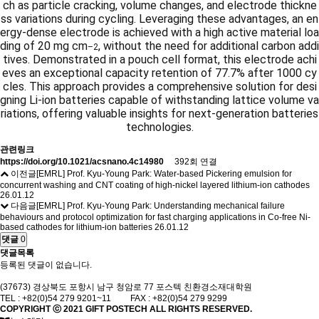
ch as particle cracking, volume changes, and electrode thickne
ss variations during cycling. Leveraging these advantages, an en
ergy-dense electrode is achieved with a high active material loa
ding of 20 mg cm
, without the need for additional carbon addi
–2
tives. Demonstrated in a pouch cell format, this electrode achi
eves an exceptional capacity retention of 77.7% after 1000 cy
cles. This approach provides a comprehensive solution for desi
gning Li-ion batteries capable of withstanding lattice volume va
riations, offering valuable insights for next-generation batteries
technologies.
관련링크
https://doi.org/10.1021/acsnano.4c14980
392회 연결
이전글
[EMRL] Prof. Kyu-Young Park: Water-based Pickering emulsion for
concurrent washing and CNT coating of high-nickel layered lithium-ion cathodes
26.01.12
다음글
[EMRL] Prof. Kyu-Young Park: Understanding mechanical failure
behaviours and protocol optimization for fast charging applications in Co-free Ni-
based cathodes for lithium-ion batteries
26.01.12
댓글
0
댓글목록
등록된 댓글이 없습니다.
(37673) 경상북도 포항시 남구 청암로 77 포스텍 친환경소재대학원
TEL : +82(0)54 279 9201~11 FAX : +82(0)54 279 9299
COPYRIGHT ⓒ 2021
GIFT
POSTECH ALL RIGHTS RESERVED.