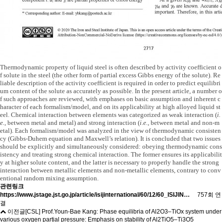
Thermodynamic property of liquid steel is often described by activity coefficient o
f solute in the steel (the other form of partial excess Gibbs energy of the solute). Re
liable description of the activity coefficient is required in order to predict equilibri
um content of the solute as accurately as possible. In the present article, a number o
f such approaches are reviewed, with emphases on basic assumption and inherent c
haracter of each formalism/model, and on its applicability at high alloyed liquid st
eel. Chemical interaction between elements was categorized as weak interaction (
i.
e.
, between metal and metal) and strong interaction (
i.e.
, between metal and non-m
etal). Each formalism/model was analyzed in the view of thermodynamic consisten
cy (Gibbs-Duhem equation and Maxwell’s relation). It is concluded that two issues
should be explicitly and simultaneously considered: obeying thermodynamic cons
istency and treating strong chemical interaction. The former ensures its applicabilit
y at higher solute content, and the latter is necessary to properly handle the strong
interaction between metallic elements and non-metallic elements, contrary to conv
entional random mixing assumption.
관련링크
https://www.jstage.jst.go.jp/article/isijinternational/60/12/60_ISIJIN…
757회 연
결
이전글
[CSL] Prof.Youn-Bae Kang: Phase equilibria of Al2O3–TiOx system under
various oxygen partial pressure: Emphasis on stability of Al2TiO5–Ti3O5