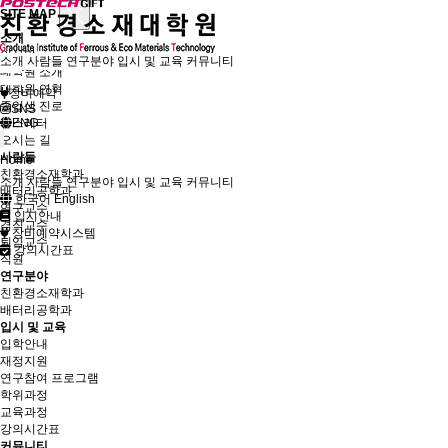
SITE MAP
소개
인사말
소개
사람들
연구분야
입시 및 교육
커뮤니티
대학원 소개
대학원 연혁
장비예약
졸업생 진로
SNS
뉴스레터
ENG
오시는 길
사람들
Home
친환경소재학과
소개
사람들
연구분야
입시 및 교육
커뮤니티
배터리공학과
한국어
English
연구교수
입시안내
겸직교수
장비예약시스템
퇴임교수
강의시간표
직원
연구분야
친환경소재학과
배터리공학과
입시 및 교육
입학안내
재정지원
연구참여 프로그램
학위과정
교육과정
강의시간표
커뮤니티