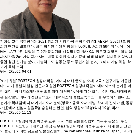
김형섭 교수 공학한림원 2021 정회원 선정
한국 공학 한림원(NAEK)이 2021년도 정
회원 명단을 발표했다. 최종 확정된 인원은 정회원 50인, 일반회원 89인이다. 이번에
GIFT JA교수인 김형섭 교수가 정회원에 선정되었다.NAEK의 권오경 회장은 ‘ 회원 심
사 시간을 2배 이상 증가 시켜, 대폭 강화된 심사 기준에 의해 엄격한 심사를 진행했다.
융합 첨단 신기술 분야, 기술력으로 성공한 중소 중견기업 분야, 그리고 여성 회원 확
보에 특히 노력..
GIFT
2021-04-01
‘세계 유일’ POSTECH 철강대학원, 에너지 더해 글로벌 소재 교육‧연구거점 거듭난
다
세계 유일의 철강 전문대학원인 POSTECH 철강대학원이 에너지소재 분야를 더
한 철강‧에너지소재대학원으로 확대 개편됐다. 이에 따라 철강‧에너지소재대학원
은 철강뿐만 아니라 첨단금속소재, 에너지소재 융합교육‧연구를 수행하게 된다.또,
분야가 확대됨에 따라 에너지소재 분야(양극‧음극 소재 개발, 차세대 전지 개발, 공정
개선)에서 전임교원을 5명 충원하는 한편, 입학 정원도 15명(석사 10명, 박사..
GIFT
2020-11-13
POSTECH 철강대학원 이종수 교수, 국내 최초 일본철강협회 ‘최우수 논문상’ 수상
POSTECH(포항공과대학교, 총장 김무환) 철강대학원 이종수 교수가 세계 철강 산업
의 발전에 기여한 공로로 일본철강협회(The Iron and Steel Institute of Japan, ISIJ)가