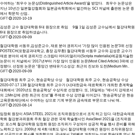
수여하는 ‘최우수 논문상(Distinguished Article Award)’을 받았다. 최우수 논문상은
지난 10년간 일본철강협회와 일본금속학회에서 발간하는 SCI 저널에 출판된 논문 중
에서 학문적·산업..
GIFT
2020-10-19
김성준 교수 철강대학원 6대 원장으로 취임
9월 1일 김성준 교수님께서 철강대학원
6대 원장으로 취임하셨습니다.
GIFT
2020-09-09
철강대학원 서동우,김성준교수, 재료 분야 권위지서 '가장 많이 인용된 논문'3위 선정
POSTECH(포항공과대학교, 총장 김무환) 철강대학원 서동우 교수와 김성준 교수가
재료 분야의 세계 권위지인 스크립타 머티리얼리아(Scripta materialia)에공동저술한
논문이 이 저널에서 ‘2017년부터 가장 많이 인용된 논문(Most Cited Article) 3위에 선
정됐다. 선정된 논문은 “중망간 변태유기소성강: 최근의 진보와 도전(Medium Mn..
GIFT
2020-09-09
철강대학원 최주 교수, 현송공학상 수상
철강대학원 최주 교수, 현송공학상 수상
2020-07-17 138 철강대학원 최주 교수가 (사)대한금속·재료학회가 개최한 춘계학술
대회에서 ‘2020년도 현송공학상’ 수상자로 선정됐다. 또, 16일에는 “에너지 강재로서
의 고Mn강에 관한 최근의 진보”를 주제로 수상 강연을 이어갔다. ‘현송공학상’은 현송
교육문화재단에서 수여하는 상으로 기계 부문과 금속재료 부문으로 나눠 매..
GIFT
2020-08-14
임창희 원장이 ASIA STEEL 2021의 조직위원장으로서 조직 하고 있다.
대한금속재료
학회 철강분과위원회 주최 철강 관련 국제 학술행사인 AsiaSteel 2021을 (조직위원
장: 포스텍 철강대학원 임창희 원장) 조직위가 구성되어 성공적 학술 행사 준비를 위해
노력하고 있다. 2009년 제 4회 대회도 당시 철강대학원 이해건 원장이 조직위원장으
로 성공적으로 행사를 개최했으며, 국내에서 2번째로 개최되는 이번 학술대회 역시 철