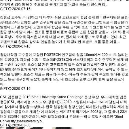
강대학원 임창희 원장 주도로 잘 준비되고 있다.많은 분들의 관심과 참..
GIFT
2020-07-16
김형섭 교수팀, 더 강하고 더 다루기 쉬운 고엔트로피 합금 설계
한국연구재단은 포항
공대(포스텍) 김형섭 교수 연구팀이 높은 강도와 유연성을 갖는 고엔트로피 합금을 개
발했다고 1일 밝혔다. 고엔트로피 합금은 주된 금속에 보조의 원소를 더하는 일반적인
합금 방식과 달리 여러 원소를 동등한 비율로 혼합해 만든 합금을 말한다. 기계적·물리
적 특성이 우수해 극저온 재료와 내열 재료, 원자력 소재 등으로 주목받고 있다. 최근
고엔트로피 합금의 강도와 연성을 높이기 위해 값비싼 코발트, 크롬 등을 이용..
GIFT
2020-07-16
철강대학원 교수들이 포함된 POSTECH 연구팀이 철을 10mm에서 200mm로 늘리는
데 성공했다.
김형섭·이종수 포스텍(POSTECH) 신소재공학과 교수 연구팀은 세계 최
고 수준인 20배의 초소성을 가진 고엔트로피 합금 소재를 개발했다고 밝혔다. 초소성
(超塑性)은 재료가 찢어지거나 끊어지지 않고 원래 크기보다 5배 이상 늘어날 수 있는
특성을 말한다. 초소성 재료는 항공기·우주선·자동차 부품과 같이 복잡한 형태를 갖고
있고 높은 내구성이 필요한 분야에 쓰인다. 초소성은 일부 소재에 한해 높은 온도의
매..
GIFT
2020-07-16
CSL 김동현군 2019 Steel University Korea Challenge 동상 수상
우리 대학원 김동
현군(CSL, 박사과정, 지도교수: 강윤배)이 2019 스틸유니버시티 코리아 챌린지 대회
에 참가해서 동상을 수상했다. 한국 철강협회 철강산업인적자원개발협의체와 세계 절
강협회가 공동으로 개최한 이 대회에는 세계 57개 국가에서 2003명, 그 중 국내 23개
대학 325명이 참가했으며, 세계철강협회에서 운영하는 학습 포털 사이트인 ‘Steel
University(steeluniversity.o..
GIFT
2020-03-30