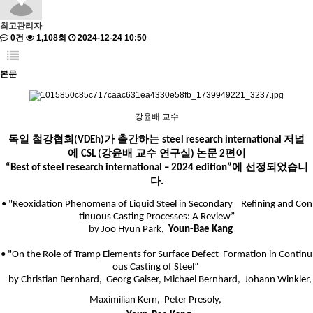
최고관리자
0건
1,108회
2024-12-24 10:50
본문
강윤배 교수
독일 철강협회
가 출간하는
저널
(
VDEh
)
steel research international
에
강윤배 교수 연구실
편이
CSL (
)
논문
2
에 선정되었습니
“Best of steel research international – 2024 edition”
다
.
• "
Reoxidation
Phenomena of Liquid Steel in Secondary
Refining and Con
tinuous Casting Processes: A Review”
by
Joo
Hyun Park,
Youn-Bae Kang
• "On the Role of Tramp Elements for Surface Defect
Formation in Con
tinu
ous Casting of Steel”
by Christian Bernhard, Georg
Gaiser
, Michael Bernhard,
Johann Winkler,
Maximilian Kern, Peter
Presoly,