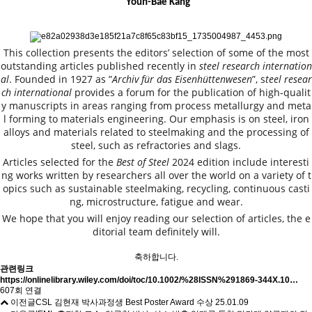
Youn-Bae Kang
This collection presents the editors’ selection of some of the most
outstanding articles published recently in
steel research internation
al
. Founded in 1927 as ”
Archiv für das Eisenhüttenwesen
”, s
teel resear
ch international
provides a forum for the publication of high-qualit
y manuscripts in areas ranging from process metallurgy and meta
l forming to materials engineering. Our emphasis is on steel, iron
alloys and materials related to steelmaking and the processing of
steel, such as refractories and slags.
Articles selected for the
Best of Steel
2024 edition include interesti
ng works written by researchers all over the world on a variety of t
opics such as sustainable steelmaking, recycling, continuous casti
ng, microstructure, fatigue and wear.
We hope that you will enjoy reading our selection of articles, the e
ditorial team definitely will.
축하합니다.
관련링크
https://onlinelibrary.wiley.com/doi/toc/10.1002/%28ISSN%291869-344X.10…
607회 연결
이전글
CSL 김현재 박사과정생 Best Poster Award 수상
25.01.09