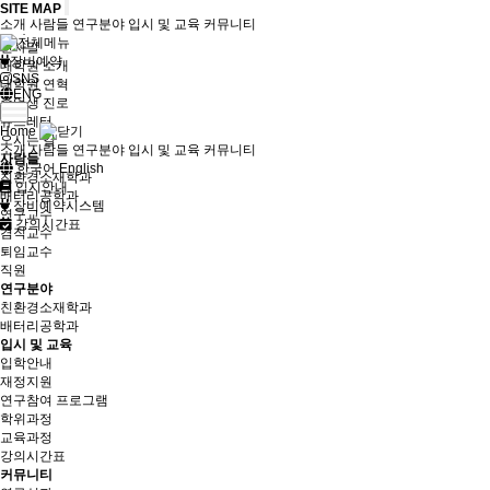
SITE MAP
소개
사람들
연구분야
입시 및 교육
커뮤니티
소개
인사말
장비예약
대학원 소개
SNS
대학원 연혁
ENG
졸업생 진로
뉴스레터
Home
오시는 길
소개
사람들
연구분야
입시 및 교육
커뮤니티
사람들
한국어
English
친환경소재학과
입시안내
배터리공학과
장비예약시스템
연구교수
강의시간표
겸직교수
퇴임교수
직원
연구분야
친환경소재학과
배터리공학과
입시 및 교육
입학안내
재정지원
연구참여 프로그램
학위과정
교육과정
강의시간표
커뮤니티