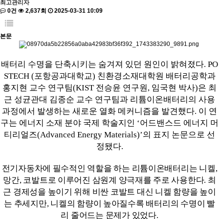
최고관리자
0건
2,637회
2025-03-31 10:09
본문
배터리 수명을 단축시키는 숨겨져 있던 원인이 밝혀졌다
. PO
STECH (
포항공과대학교
)
친환경소재대학원 배터리공학과
홍지현 교수 연구팀
(KIST
전승윤 연구원
,
임국현 박사
)
은 최
근 성균관대 김종순 교수 연구팀과 리튬이온배터리의 사용
과정에서 발생하는 새로운 열화 메커니즘을 발견했다
.
이 연
구는 에너지 소재 분야 국제 학술지인
‘
어드밴스드 에너지 머
티리얼즈
(Advanced Energy Materials)’
의 표지 논문으로 선
정됐다
.
전기자동차에 필수적인 역할을 하는 리튬이온배터리는 니켈
,
망간
,
코발트로 이루어진 삼원계 양극재
를 주로 사용한다
.
최
근 경제성을 높이기 위해 비싼 코발트 대신 니켈 함량을 높이
는 추세지만
,
니켈의 함량이 높아질수록 배터리의 수명이 빨
리 줄어드는 문제가 있었다
.