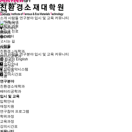
SITE MAP
소개
인사말
소개
사람들
연구분야
입시 및 교육
커뮤니티
대학원 소개
대학원 연혁
장비예약
졸업생 진로
SNS
뉴스레터
ENG
오시는 길
사람들
Home
친환경소재학과
소개
사람들
연구분야
입시 및 교육
커뮤니티
배터리공학과
한국어
English
연구교수
입시안내
겸직교수
장비예약시스템
퇴임교수
강의시간표
직원
연구분야
친환경소재학과
배터리공학과
입시 및 교육
입학안내
재정지원
연구참여 프로그램
학위과정
교육과정
강의시간표
커뮤니티