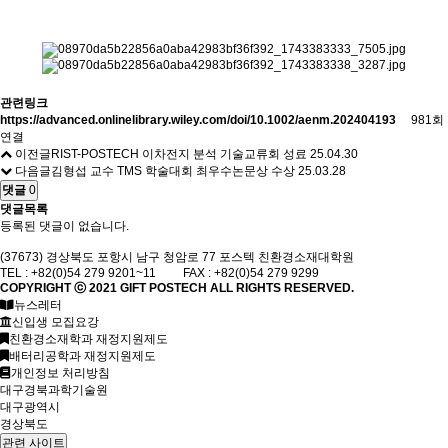
관련링크
https://advanced.onlinelibrary.wiley.com/doi/10.1002/aenm.202404193
981회
연결
이전글
RIST-POSTECH 이차전지 분석 기술교류회 성료
25.04.30
다음글
김형섭 교수 TMS 학술대회 최우수논문상 수상
25.03.28
댓글
0
댓글목록
등록된 댓글이 없습니다.
(37673) 경상북도 포항시 남구 청암로 77 포스텍 친환경소재대학원
TEL : +82(0)54 279 9201~11 FAX : +82(0)54 279 9299
COPYRIGHT ⓒ 2021
GIFT
POSTECH ALL RIGHTS RESERVED.
뉴스레터
신입생 모집요강
친환경소재학과 재정지원제도
배터리공학과 재정지원제도
개인정보 처리방침
대구경북과학기술원
대구광역시
경상북도
관련 사이트