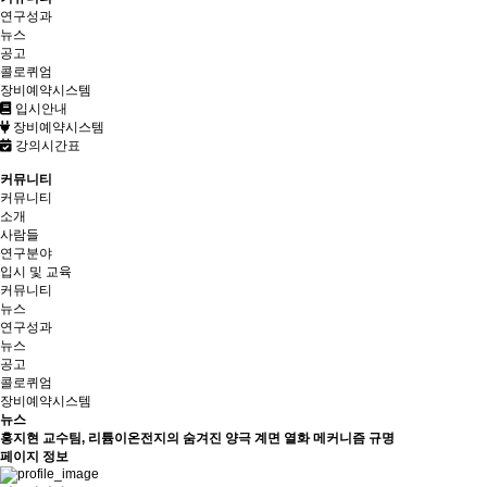
연구성과
뉴스
공고
콜로퀴엄
장비예약시스템
입시안내
장비예약시스템
강의시간표
커뮤니티
커뮤니티
소개
사람들
연구분야
입시 및 교육
커뮤니티
뉴스
연구성과
뉴스
공고
콜로퀴엄
장비예약시스템
뉴스
홍지현 교수팀, 리튬이온전지의 숨겨진 양극 계면 열화 메커니즘 규명
페이지 정보