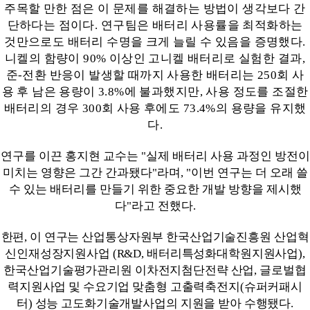
주목할 만한 점은 이 문제를 해결하는 방법이 생각보다 간
단하다는 점이다
.
연구팀은 배터리 사용률을 최적화하는
것만으로도 배터리 수명을 크게 늘릴 수 있음을 증명했다
.
니켈의 함량이
90%
이상인 고니켈 배터리로 실험한 결과
,
준
-
전환 반응이 발생할 때까지 사용한 배터리는
250
회 사
용 후 남은 용량이
3.8%
에 불과했지만
,
사용 정도를 조절한
배터리의 경우
300
회 사용 후에도
73.4%
의 용량을 유지했
다
.
연구를 이끈 홍지현 교수는
"
실제 배터리 사용 과정인 방전이
미치는 영향은 그간 간과됐다
"
라며
, "
이번 연구는 더 오래 쓸
수 있는 배터리를 만들기 위한 중요한 개발 방향을 제시했
다
"
라고 전했다
.
한편
,
이 연구는 산업통상자원부 한국산업기술진흥원 산업혁
신인재성장지원사업
(R&D,
배터리특성화대학원지원사업
),
한국산업기술평가관리원 이차전지첨단전략 산업
,
글로벌협
력지원사업 및 수요기업 맞춤형 고출력축전지
(
슈퍼커패시
터
)
성능 고도화기술개발사업의 지원을 받아 수행됐다
.