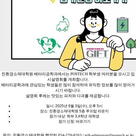
친환경소재대학원 배터리공학과에서는
POSTECH
학부생 여러분을 모시고 입
시설명회를 개최합니다
.
배터리공학과에 관심있는 학생들은 많이 참석하여 유익한 정보를 많이 얻어가
시기 바랍니다
.
설명회 후에는 맛있는 피자와 다과를 제공합니다
.
일시
: 2025
년
9
월
3
일
(
수
),
오후
5
시
장소
:
친환경소재대학원
5
층 루프탑 라운지
참가 대상
:
학부
3,4
학년 재학생
참가 신청
:
바로가기
문의
:
친환경소재대학원 행정팀
054-279-9203 /
gift-admission@postech.ac.kr