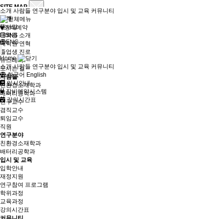
SITE MAP
소개
사람들
연구분야
입시 및 교육
커뮤니티
소개
인사말
장비예약
대학원 소개
SNS
ENG
대학원 연혁
졸업생 진로
Home
뉴스레터
소개
사람들
연구분야
입시 및 교육
커뮤니티
오시는 길
한국어
English
사람들
입시안내
친환경소재학과
장비예약시스템
배터리공학과
강의시간표
연구교수
겸직교수
퇴임교수
직원
연구분야
친환경소재학과
배터리공학과
입시 및 교육
입학안내
재정지원
연구참여 프로그램
학위과정
교육과정
강의시간표
커뮤니티