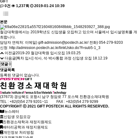
GIFT
0건
1,237회
2019-01-24 10:39
본문
철강대학원에서는
2019
학년도 신입생을 모집하고 있으며 서울에서 입시설명회를 개
최합니다
.
담당자 연락처
:
이메일
) gift-admission@postech.ac.kr/
전화
) 054-279-9203
신청
:
http://admission.postech.ac.kr/linkUsko.do?f=sub5-1_3
이전글
2019-20 철강대학원 입시모집
19.03.25
다음글
[특차 입시] 석사, 석·박사통합 과정 신입생 모집
18.12.19
댓글
0
댓글목록
등록된 댓글이 없습니다.
(37673) 경상북도 포항시 남구 청암로 77 포스텍 친환경소재대학원
TEL : +82(0)54 279 9201~11 FAX : +82(0)54 279 9299
COPYRIGHT ⓒ 2021
GIFT
POSTECH ALL RIGHTS RESERVED.
뉴스레터
신입생 모집요강
친환경소재학과 재정지원제도
배터리공학과 재정지원제도
개인정보 처리방침
대구경북과학기술원