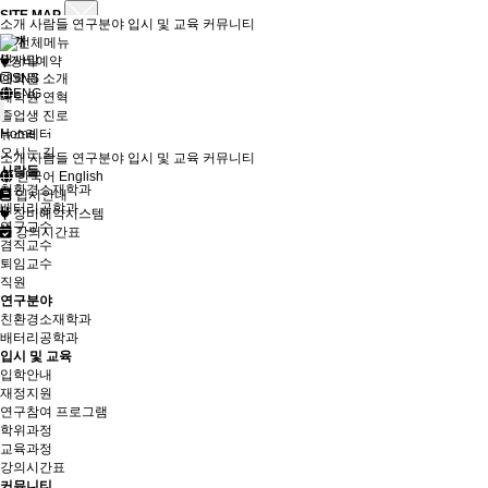
SITE MAP
소개
사람들
연구분야
입시 및 교육
커뮤니티
소개
인사말
장비예약
대학원 소개
SNS
ENG
대학원 연혁
졸업생 진로
뉴스레터
Home
오시는 길
소개
사람들
연구분야
입시 및 교육
커뮤니티
사람들
한국어
English
친환경소재학과
입시안내
배터리공학과
장비예약시스템
연구교수
강의시간표
겸직교수
퇴임교수
직원
연구분야
친환경소재학과
배터리공학과
입시 및 교육
입학안내
재정지원
연구참여 프로그램
학위과정
교육과정
강의시간표
커뮤니티