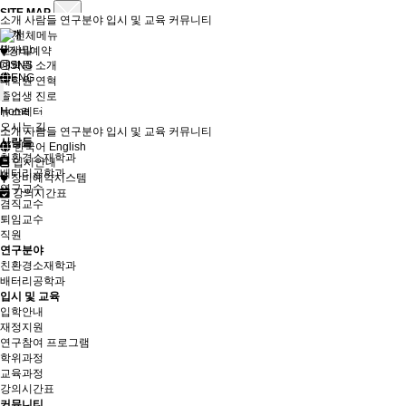
SITE MAP
소개
사람들
연구분야
입시 및 교육
커뮤니티
소개
인사말
장비예약
대학원 소개
SNS
ENG
대학원 연혁
졸업생 진로
뉴스레터
Home
오시는 길
소개
사람들
연구분야
입시 및 교육
커뮤니티
사람들
한국어
English
친환경소재학과
입시안내
배터리공학과
장비예약시스템
연구교수
강의시간표
겸직교수
퇴임교수
직원
연구분야
친환경소재학과
배터리공학과
입시 및 교육
입학안내
재정지원
연구참여 프로그램
학위과정
교육과정
강의시간표
커뮤니티