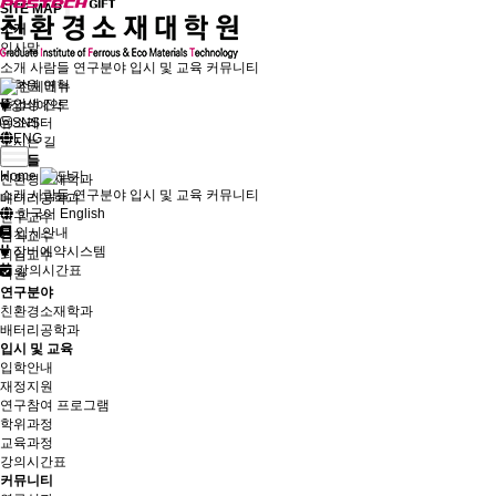
SITE MAP
소개
인사말
대학원 소개
소개
사람들
연구분야
입시 및 교육
커뮤니티
대학원 연혁
졸업생 진로
장비예약
뉴스레터
SNS
ENG
오시는 길
사람들
Home
친환경소재학과
소개
사람들
연구분야
입시 및 교육
커뮤니티
배터리공학과
한국어
English
연구교수
입시안내
겸직교수
장비예약시스템
퇴임교수
강의시간표
직원
연구분야
친환경소재학과
배터리공학과
입시 및 교육
입학안내
재정지원
연구참여 프로그램
학위과정
교육과정
강의시간표
커뮤니티