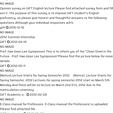
NO IMAGE
Opinion survey on GIFT English lecture
Please find attached survey form and fill
out it. The purpose of this survey is to improve GIFT student’s English
proficiency, so please give honest and thoughtful answers to the following
questions.Although your individual responses will b..
gift
2010-12-16
NO IMAGE
2012 Summer Internship
GIFT
2012-04-19
NO IMAGE
Prof. Hae-Geon Lee Symposium
This is to inform you of the "Clean Steel in the
Future - Prof. Hae-Geon Lee Symposium"Please find the picture below for more
details.
GIFT
2012-05-11
NO IMAGE
[Notice] Lecture Starts for Spring Semester 2012
[Notice] Lecture Starts for
Spring Semester 2012 Lectures for spring semester 2012 start on March 5th
Monday.And there will be no lecture on March 2nd (Fri), 2012 due to the
matriculation ceremony. ..
GIFT Academic a…
2012-02-28
NO IMAGE
E-Class manual for Professors
E-Class manual (for Professors) is uploaded.
Please find attached file.