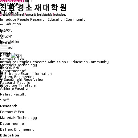
SITE MAP
Introduce
Greeting
Introduce
People
Research
Education
Community
Introduction
History
REZ
Course
SNS
Newsletter
KOR
Contact
People
Home
Ferrous & Eco
Introduce
People
Research
Admission & Education
Community
Materials Technology
KOR
ENG
Department of
Entrance Exam Information
Battery Engineering
Equipment Reservation
Research Faculty
Lecture Timetable
Affiliate Faculty
Retired Faculty
Staff
Research
Ferrous & Eco
Materials Technology
Department of
Battery Engineering
Education