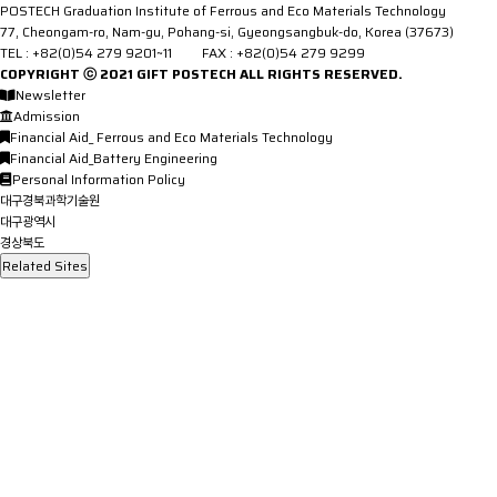
POSTECH Graduation Institute of Ferrous and Eco Materials Technology
77, Cheongam-ro, Nam-gu, Pohang-si, Gyeongsangbuk-do, Korea (37673)
TEL : +82(0)54 279 9201~11 FAX : +82(0)54 279 9299
COPYRIGHT ⓒ 2021
GIFT
POSTECH ALL RIGHTS RESERVED.
Newsletter
Admission
Financial Aid_ Ferrous and Eco Materials Technology
Financial Aid_Battery Engineering
Personal Information Policy
대구경북과학기술원
대구광역시
경상북도
Related Sites