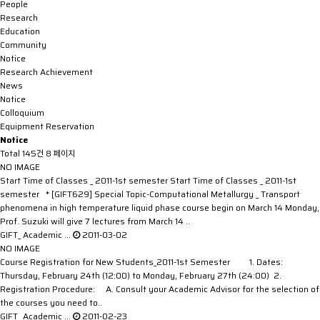
People
Research
Education
Community
Notice
Research Achievement
News
Notice
Colloquium
Equipment Reservation
Notice
Total 145건
8 페이지
NO IMAGE
Start Time of Classes _ 2011-1st semester
Start Time of Classes _ 2011-1st
semester * [GIFT629] Special Topic-Computational Metallurgy _ Transport
phenomena in high temperature liquid phase course begin on March 14 Monday,
Prof. Suzuki will give 7 lectures from March 14 ..
GIFT_ Academic …
2011-03-02
NO IMAGE
Course Registration for New Students_2011-1st Semester
1. Dates:
Thursday, February 24th (12:00) to Monday, February 27th (24:00) 2.
Registration Procedure: A. Consult your Academic Advisor for the selection of
the courses you need to..
GIFT_ Academic …
2011-02-23