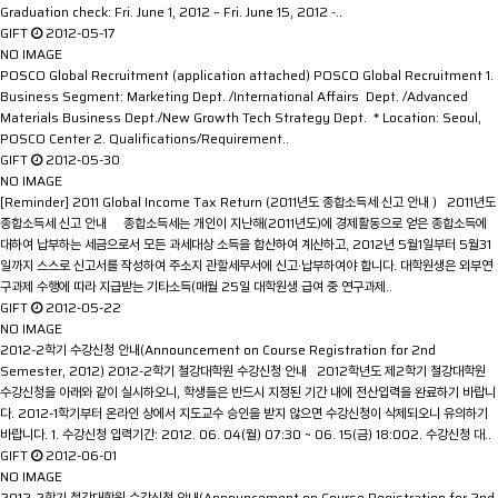
Graduation check: Fri. June 1, 2012 – Fri. June 15, 2012 -..
GIFT
2012-05-17
NO IMAGE
POSCO Global Recruitment (application attached)
POSCO Global Recruitment 1.
Business Segment: Marketing Dept. /International Affairs Dept. /Advanced
Materials Business Dept./New Growth Tech Strategy Dept. * Location: Seoul,
POSCO Center 2. Qualifications/Requirement..
GIFT
2012-05-30
NO IMAGE
[Reminder] 2011 Global Income Tax Return (2011년도 종합소득세 신고 안내 )
2011년도
종합소득세 신고 안내 종합소득세는 개인이 지난해(2011년도)에 경제활동으로 얻은 종합소득에
대하여 납부하는 세금으로서 모든 과세대상 소득을 합산하여 계산하고, 2012년 5월1일부터 5월31
일까지 스스로 신고서를 작성하여 주소지 관할세무서에 신고·납부하여야 합니다. 대학원생은 외부연
구과제 수행에 따라 지급받는 기타소득(매월 25일 대학원생 급여 중 연구과제..
GIFT
2012-05-22
NO IMAGE
2012-2학기 수강신청 안내(Announcement on Course Registration for 2nd
Semester, 2012)
2012-2학기 철강대학원 수강신청 안내 2012학년도 제2학기 철강대학원
수강신청을 아래와 같이 실시하오니, 학생들은 반드시 지정된 기간 내에 전산입력을 완료하기 바랍니
다. 2012-1학기부터 온라인 상에서 지도교수 승인을 받지 않으면 수강신청이 삭제되오니 유의하기
바랍니다. 1. 수강신청 입력기간: 2012. 06. 04(월) 07:30 ~ 06. 15(금) 18:002. 수강신청 대..
GIFT
2012-06-01
NO IMAGE
2012-2학기 철강대학원 수강신청 안내(Announcement on Course Registration for 2nd